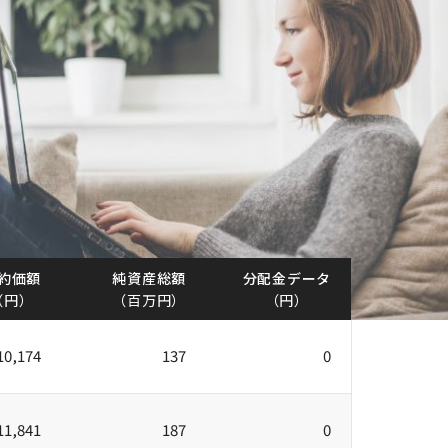
約価額
純資産総額
分配金データ
（円）
（百万円）
（円）
10,174
137
0
11,841
187
0