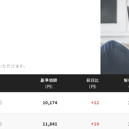
いただけます。
基準価額
前日比
解
（円）
（円）
）
10,174
+12
）
11,841
+19